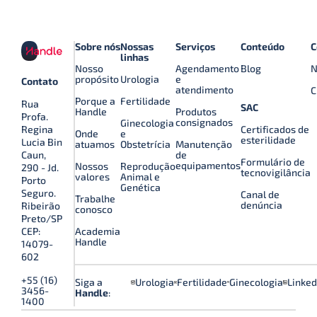
Sobre nós
Nossas
Serviços
Conteúdo
C
linhas
Nosso
Agendamento
Blog
N
propósito
Urologia
e
Contato
atendimento
C
Porque a
Fertilidade
Rua
SAC
Handle
Produtos
Profa.
consignados
Ginecologia
Certificados de
Regina
Onde
e
esterilidade
Lucia Bin
atuamos
Obstetrícia
Manutenção
de
Caun,
Formulário de
equipamentos
Nossos
Reprodução
290 - Jd.
tecnovigilância
valores
Animal e
Porto
Genética
Seguro.
Canal de
Trabalhe
denúncia
Ribeirão
conosco
Preto/SP
Academia
CEP:
Handle
14079-
602
+55 (16)
Siga a
Urologia
Fertilidade
Ginecologia
Linked
3456-
Handle
:
1400