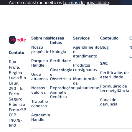
Ao me cadastrar aceito os
termos de privacidade
.
Sobre nós
Nossas
Serviços
Conteúdo
C
linhas
Nosso
Agendamento
Blog
N
propósito
Urologia
e
Contato
atendimento
C
Porque a
Fertilidade
Rua
SAC
Handle
Produtos
Profa.
consignados
Ginecologia
Certificados de
Regina
Onde
e
esterilidade
Lucia Bin
atuamos
Obstetrícia
Manutenção
de
Caun,
Formulário de
equipamentos
Nossos
Reprodução
290 - Jd.
tecnovigilância
valores
Animal e
Porto
Genética
Seguro.
Canal de
Trabalhe
denúncia
Ribeirão
conosco
Preto/SP
Academia
CEP:
Handle
14079-
602