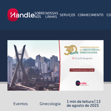
SOBRE
NOSSAS
SERVIÇOS
CONHECIMENTO
CO
NÓS
LINHAS
1 min de leitura | 13
Eventos
Ginecologia
de agosto de 2025