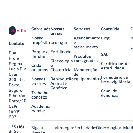
Sobre nós
Nossas
Serviços
Conteúdo
C
linhas
Nosso
Agendamento
Blog
N
propósito
Urologia
e
Contato
atendimento
C
Porque a
Fertilidade
Rua
SAC
Handle
Produtos
Profa.
consignados
Ginecologia
Certificados de
Regina
Onde
e
esterilidade
Lucia Bin
atuamos
Obstetrícia
Manutenção
de
Caun,
Formulário de
equipamentos
Nossos
Reprodução
290 - Jd.
tecnovigilância
valores
Animal e
Porto
Genética
Seguro.
Canal de
Trabalhe
denúncia
Ribeirão
conosco
Preto/SP
Academia
CEP:
Handle
14079-
602
+55 (16)
Siga a
Urologia
Fertilidade
Ginecologia
Linked
3456-
Handle
: