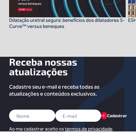
Dilatação uretral segura: benefícios dos dilatadores S-
ES
Curve™ versus beneques
Receba nossas
atualizações
Cadastre seu e-mail e receba todas as
atualizações e conteúdos exclusivos.
Cadastrar
Ao me cadastrar aceito os
termos de privacidade
.