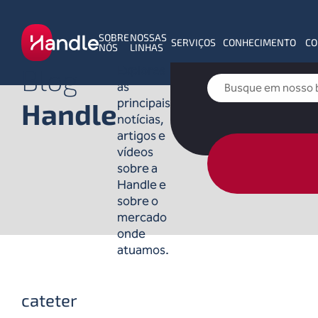
SOBRE
NOSSAS
SERVIÇOS
CONHECIMENTO
CO
NÓS
LINHAS
Blog
Explores
as
principais
Handle
notícias,
artigos e
vídeos
sobre a
Handle e
sobre o
mercado
onde
atuamos.
cateter