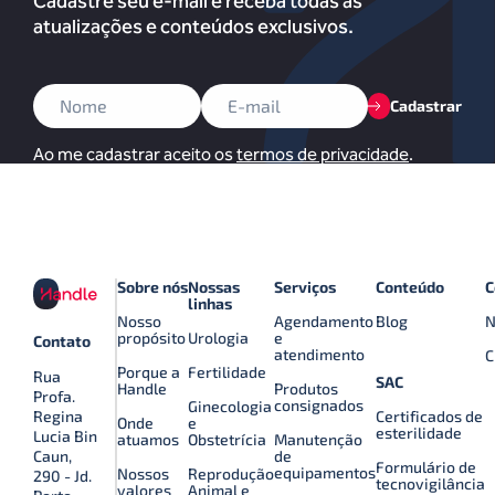
Cadastre seu e-mail e receba todas as
atualizações e conteúdos exclusivos.
Cadastrar
Ao me cadastrar aceito os
termos de privacidade
.
Sobre nós
Nossas
Serviços
Conteúdo
C
linhas
Nosso
Agendamento
Blog
N
propósito
Urologia
e
Contato
atendimento
C
Porque a
Fertilidade
Rua
SAC
Handle
Produtos
Profa.
consignados
Ginecologia
Certificados de
Regina
Onde
e
esterilidade
Lucia Bin
atuamos
Obstetrícia
Manutenção
de
Caun,
Formulário de
equipamentos
Nossos
Reprodução
290 - Jd.
tecnovigilância
valores
Animal e