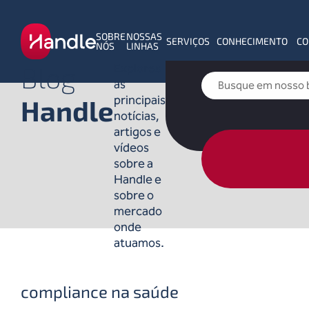
SOBRE
NOSSAS
SERVIÇOS
CONHECIMENTO
CO
NÓS
LINHAS
Blog
Explores
as
principais
Handle
notícias,
artigos e
vídeos
sobre a
Handle e
sobre o
mercado
onde
atuamos.
compliance na saúde