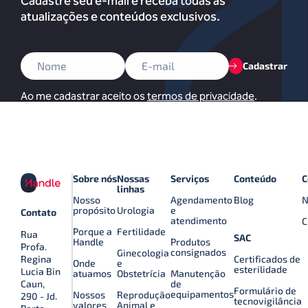
Cadastre seu e-mail e receba todas as
atualizações e conteúdos exclusivos.
Cadastrar
Ao me cadastrar aceito os
termos de privacidade
.
Sobre nós
Nossas
Serviços
Conteúdo
C
linhas
Nosso
Agendamento
Blog
N
propósito
Urologia
e
Contato
atendimento
C
Porque a
Fertilidade
Rua
SAC
Handle
Produtos
Profa.
consignados
Ginecologia
Certificados de
Regina
Onde
e
esterilidade
Lucia Bin
atuamos
Obstetrícia
Manutenção
de
Caun,
Formulário de
equipamentos
Nossos
Reprodução
290 - Jd.
tecnovigilância
valores
Animal e