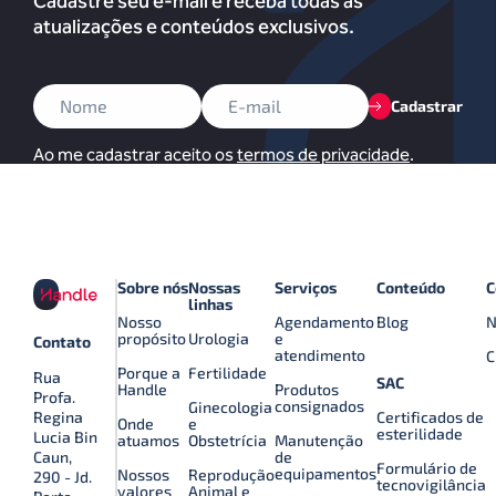
Cadastre seu e-mail e receba todas as
atualizações e conteúdos exclusivos.
Cadastrar
Ao me cadastrar aceito os
termos de privacidade
.
Sobre nós
Nossas
Serviços
Conteúdo
C
linhas
Nosso
Agendamento
Blog
N
propósito
Urologia
e
Contato
atendimento
C
Porque a
Fertilidade
Rua
SAC
Handle
Produtos
Profa.
consignados
Ginecologia
Certificados de
Regina
Onde
e
esterilidade
Lucia Bin
atuamos
Obstetrícia
Manutenção
de
Caun,
Formulário de
equipamentos
Nossos
Reprodução
290 - Jd.
tecnovigilância
valores
Animal e