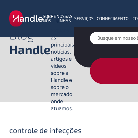
SOBRE
NOSSAS
SERVIÇOS
CONHECIMENTO
CO
NÓS
LINHAS
Blog
Explores
as
principais
Handle
notícias,
artigos e
vídeos
sobre a
Handle e
sobre o
mercado
onde
atuamos.
controle de infecções