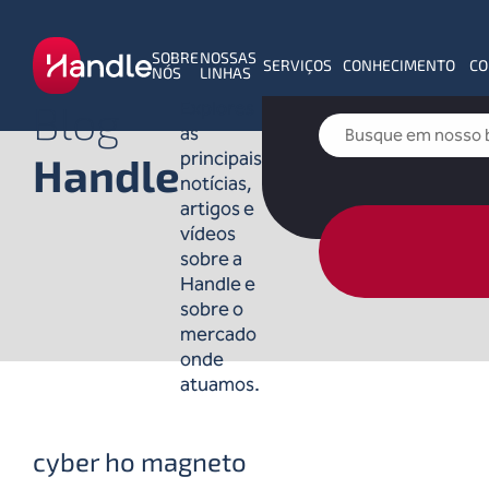
SOBRE
NOSSAS
SERVIÇOS
CONHECIMENTO
CO
NÓS
LINHAS
Blog
Explores
as
principais
Handle
notícias,
artigos e
vídeos
sobre a
Handle e
sobre o
mercado
onde
atuamos.
cyber ho magneto