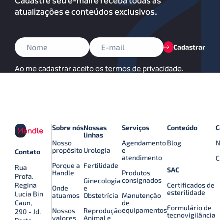
Cadastre seu e-mail e receba todas as
atualizações e conteúdos exclusivos.
Cadastrar
Ao me cadastrar aceito os
termos de privacidade
.
Sobre nós
Nossas
Serviços
Conteúdo
C
linhas
Nosso
Agendamento
Blog
N
propósito
Urologia
e
Contato
atendimento
C
Porque a
Fertilidade
Rua
SAC
Handle
Produtos
Profa.
consignados
Ginecologia
Certificados de
Regina
Onde
e
esterilidade
Lucia Bin
atuamos
Obstetrícia
Manutenção
de
Caun,
Formulário de
equipamentos
Nossos
Reprodução
290 - Jd.
tecnovigilância
valores
Animal e