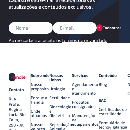
Cadastre seu e-mail e receba todas as
atualizações e conteúdos exclusivos.
Cadastrar
Ao me cadastrar aceito os
termos de privacidade
.
Sobre nós
Nossas
Serviços
Conteúdo
C
linhas
Nosso
Agendamento
Blog
N
propósito
Urologia
e
Contato
atendimento
C
Porque a
Fertilidade
Rua
SAC
Handle
Produtos
Profa.
consignados
Ginecologia
Certificados de
Regina
Onde
e
esterilidade
Lucia Bin
atuamos
Obstetrícia
Manutenção
de
Caun,
Formulário de
equipamentos
Nossos
Reprodução
290 - Jd.
tecnovigilância
valores
Animal e