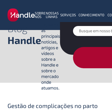
SOBRE
NOSSAS
SERVIÇOS
CONHECIMENTO
CO
NÓS
LINHAS
Blog
Explores
as
principais
Handle
notícias,
artigos e
vídeos
sobre a
Handle e
sobre o
mercado
onde
atuamos.
Gestão de complicações no parto