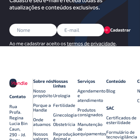
Cadastre seu e-mail e receba todas as
atualizações e conteúdos exclusivos.
Cadastrar
Ao me cadastrar aceito os
termos de privacidade
.
Sobre nós
Nossas
Serviços
Conteúdo
C
linhas
Nosso
Agendamento
Blog
N
propósito
Urologia
e
Contato
atendimento
C
Porque a
Fertilidade
Rua
SAC
Handle
Produtos
Profa.
consignados
Ginecologia
Certificados de
Regina
Onde
e
esterilidade
Lucia Bin
atuamos
Obstetrícia
Manutenção
de
Caun,
Formulário de
equipamentos
Nossos
Reprodução
290 - Jd.
tecnovigilância
valores
Animal e