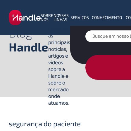
SOBRE
NOSSAS
SERVIÇOS
CONHECIMENTO
CO
NÓS
LINHAS
Blog
Explores
as
principais
Handle
notícias,
artigos e
vídeos
sobre a
Handle e
sobre o
mercado
onde
atuamos.
segurança do paciente