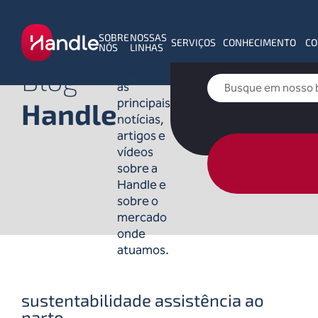
SOBRE
NOSSAS
SERVIÇOS
CONHECIMENTO
CO
NÓS
LINHAS
Blog
Explores
as
principais
Handle
notícias,
artigos e
vídeos
sobre a
Handle e
sobre o
mercado
onde
atuamos.
sustentabilidade assistência ao
parto