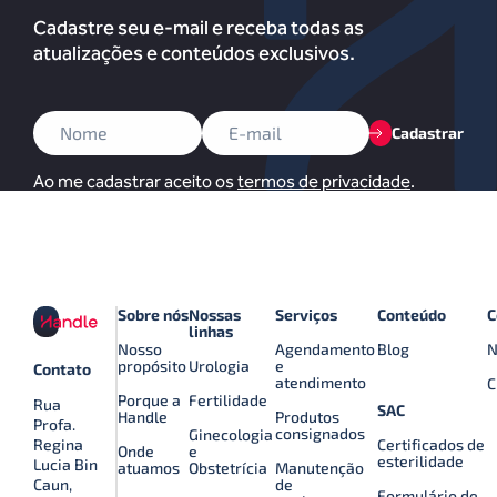
Cadastre seu e-mail e receba todas as
atualizações e conteúdos exclusivos.
Cadastrar
Ao me cadastrar aceito os
termos de privacidade
.
Sobre nós
Nossas
Serviços
Conteúdo
C
linhas
Nosso
Agendamento
Blog
N
propósito
Urologia
e
Contato
atendimento
C
Porque a
Fertilidade
Rua
SAC
Handle
Produtos
Profa.
consignados
Ginecologia
Certificados de
Regina
Onde
e
esterilidade
Lucia Bin
atuamos
Obstetrícia
Manutenção
de
Caun,
Formulário de