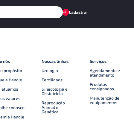
Cadastrar
e nós
Nossas linhas
Serviços
o propósito
Urologia
Agendamento e
atendimento
ue a Handle
Fertilidade
Produtos
consignados
 atuamos
Ginecologia e
Obstetrícia
Manutenção de
os valores
equipamentos
Reprodução
Animal e
alhe conosco
Genética
emia Handle