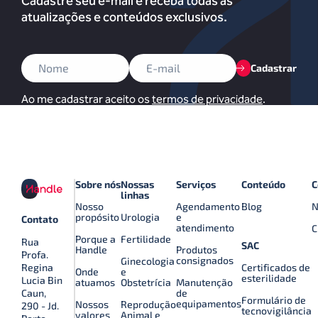
Cadastre seu e-mail e receba todas as
atualizações e conteúdos exclusivos.
Cadastrar
Ao me cadastrar aceito os
termos de privacidade
.
Sobre nós
Nossas
Serviços
Conteúdo
C
linhas
Nosso
Agendamento
Blog
N
propósito
Urologia
e
Contato
atendimento
C
Porque a
Fertilidade
Rua
SAC
Handle
Produtos
Profa.
consignados
Ginecologia
Certificados de
Regina
Onde
e
esterilidade
Lucia Bin
atuamos
Obstetrícia
Manutenção
de
Caun,
Formulário de
equipamentos
Nossos
Reprodução
290 - Jd.
tecnovigilância
valores
Animal e