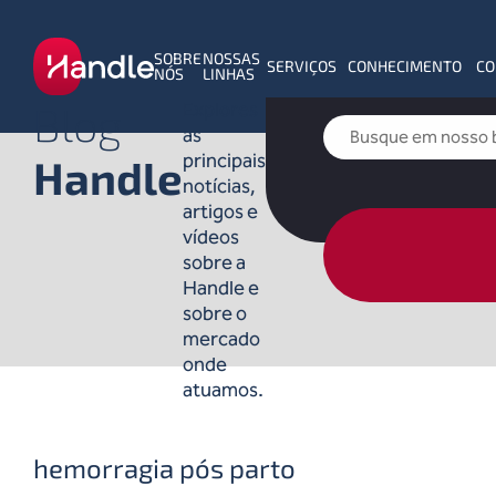
SOBRE
NOSSAS
SERVIÇOS
CONHECIMENTO
CO
NÓS
LINHAS
Blog
Explores
as
principais
Handle
notícias,
artigos e
vídeos
sobre a
Handle e
sobre o
mercado
onde
atuamos.
hemorragia pós parto