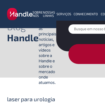
SOBRE
NOSSAS
SERVIÇOS
CONHECIMENTO
CO
NÓS
LINHAS
Blog
Explores
as
principais
Handle
notícias,
artigos e
vídeos
sobre a
Handle e
sobre o
mercado
onde
atuamos.
laser para urologia