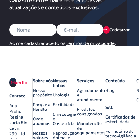
Cadastre seu e-mail e receba todas as
atualizações e conteúdos exclusivos.
Cadastrar
Ao me cadastrar aceito os
termos de privacidade
.
Sobre nós
Nossas
Serviços
Conteúdo
C
linhas
Nosso
Agendamento
Blog
N
propósito
Urologia
e
Contato
atendimento
C
Porque a
Fertilidade
Rua
SAC
Handle
Produtos
Profa.
consignados
Ginecologia
Certificados de
Regina
Onde
e
esterilidade
Lucia Bin
atuamos
Obstetrícia
Manutenção
de
Caun,
Formulário de
equipamentos
Nossos
Reprodução
290 - Jd.
tecnovigilância
valores
Animal e