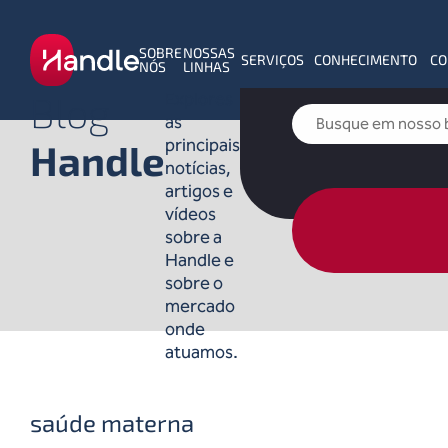
SOBRE
NOSSAS
SERVIÇOS
CONHECIMENTO
CO
NÓS
LINHAS
Blog
Explores
as
principais
Handle
notícias,
artigos e
vídeos
sobre a
Handle e
sobre o
mercado
onde
atuamos.
saúde materna