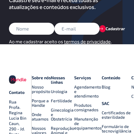
Cadastre seu e-mail e receba todas as
atualizações e conteúdos exclusivos.
Cadastrar
Ao me cadastrar aceito os
termos de privacidade
.
Sobre nós
Nossas
Serviços
Conteúdo
C
linhas
Nosso
Agendamento
Blog
N
propósito
Urologia
e
Contato
atendimento
C
Porque a
Fertilidade
Rua
SAC
Handle
Produtos
Profa.
consignados
Ginecologia
Certificados de
Regina
Onde
e
esterilidade
Lucia Bin
atuamos
Obstetrícia
Manutenção
de
Caun,
Formulário de
equipamentos
Nossos
Reprodução
290 - Jd.
tecnovigilância
valores
Animal e