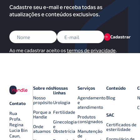
Cadastre seu e-mail e receba todas as
atualizações e conteúdos exclusivos.
Cadastrar
Ao me cadastrar aceito os
termos de privacidade
.
Sobre nós
Nossas
Serviços
Conteúdo
C
linhas
Nosso
Agendamento
Blog
N
propósito
Urologia
e
Contato
atendimento
C
Porque a
Fertilidade
Rua
SAC
Handle
Produtos
Profa.
consignados
Ginecologia
Certificados de
Regina
Onde
e
esterilidade
Lucia Bin
atuamos
Obstetrícia
Manutenção
de
Caun,
Formulário de